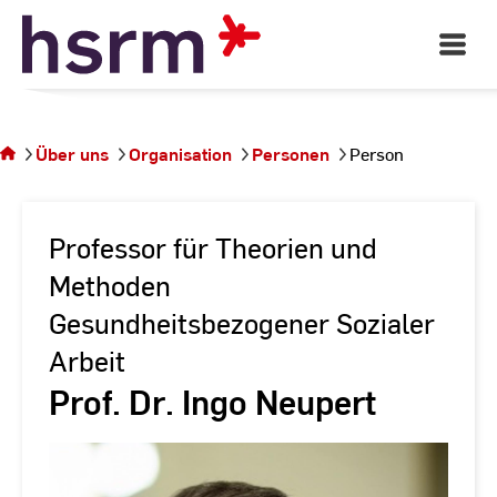
Skip
to
Open
Main
Content
Navigati
Sie
befinden
sich auf
Über uns
Organisation
Personen
Person
der
Seite
Person
Professor für Theorien und
Methoden
Gesundheitsbezogener Sozialer
Arbeit
Prof. Dr. Ingo Neupert