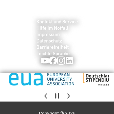
Kontakt und Service
Hilfe im Notfall
Impressum
Datenschutz
Barrierefreiheit
Leichte Sprache
Youtube
Facebook
Instagram
LinkedIn
Copyright © 2026