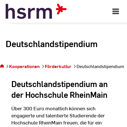
Skip
to
Open
Main
Content
Navigati
Deutschlandstipendium
Sie befinden sich auf
der Seite
Kooperationen
Förderkultur
Deutschlandstipendium
Deutschlandstipendium
Deutschlandstipendium an
der Hochschule RheinMain
Über 300 Euro monatlich können sich
engagierte und talentierte Studierende der
Hochschule RheinMain freuen, die für ein