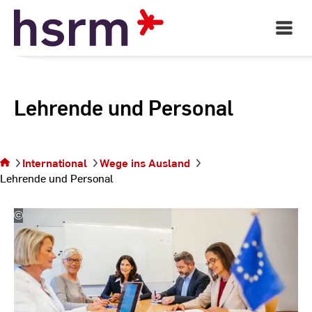
Skip
to
Open
Main
Content
Navigati
Lehrende und Personal
Sie
befinden
sich auf
International
Wege ins Ausland
der Seite
Lehrende und Personal
Lehrende
und
Personal
©
Oliver
Reetz/DAAD_orf01729