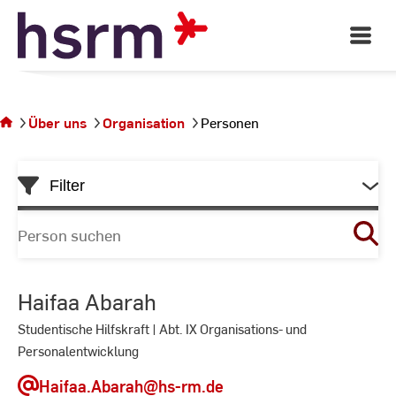
Skip
to
Open
Main
Content
Navigati
Sie
befinden
sich auf
Über uns
Organisation
Personen
der Seite
Personen
Skip
Filter
to
List
Nach
Person
suchen
Haifaa Abarah
Studentische Hilfskraft | Abt. IX Organisations- und
Personalentwicklung
Haifaa.Abarah
@hs-rm.de