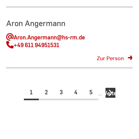
Aron Angermann
Aron.Angermann
@hs-rm.de
+49 611 94951531
Zur Person
1
2
3
4
5
…
Weiter