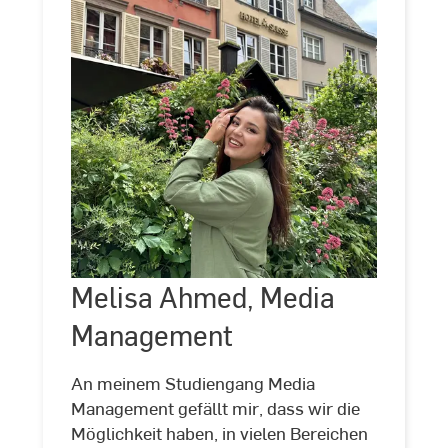
Melisa
Ahmed,
Melisa Ahmed, Media
©
Melisa
Media
Ahmed
en
Management
Management
An meinem Studiengang Media
Management gefällt mir, dass wir die
Möglichkeit haben, in vielen Bereichen