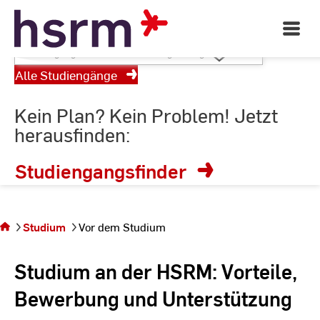
RheinMain
Skip
to
Open
Main
Content
Studiengang
Navigati
wählen
©
St
Alle Studiengänge
St
oder
Suchbegriff
Kein Plan? Kein Problem! Jetzt
eingeben
herausfinden:
Studiengangsfinder
Sie
befinden
sich auf
der
Studium
Vor dem Studium
Seite
Vor dem
Studium an der HSRM: Vorteile,
Studium
Bewerbung und Unterstützung