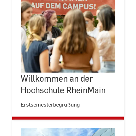
Willkommen
an
der
Hochschule
Willkommen an der
RheinMain
Hochschule RheinMain
Erstsemesterbegrüßung