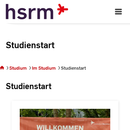
Skip
to
Open
Main
Content
Navigati
Studienstart
Sie
befinden
sich auf der
Studium
Im Studium
Studienstart
Seite
Studienstart
Studienstart