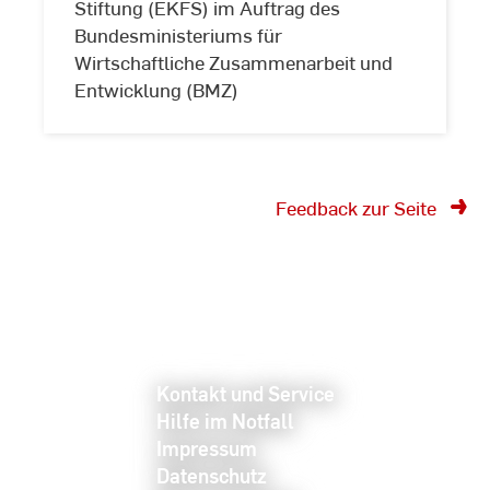
Stiftung (EKFS) im Auftrag des
vom
Bundesministeriums für
Wirtschaftliche Zusammenarbeit und
Entwicklung (BMZ)
Feedback zur Seite
Kontakt und Service
Hilfe im Notfall
Impressum
Datenschutz