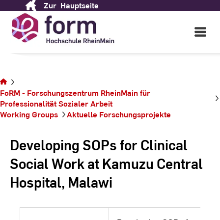
Zur
Hauptseite
Skip
to
Content
Open
Main
Navigati
Sie
befinden
FoRM - Forschungszentrum RheinMain für
sich auf
Professionalität ­Sozialer ­Arbeit
der
Working Groups
Aktuelle Forschungsprojekte
Seite
Developing SOPs for Clinical
Social Work at Kamuzu Central
Hospital, Malawi