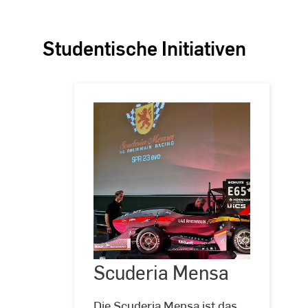
Studentische Initiativen
Scuderia Mensa
©
Hochschulkommunikation
|
Hochschule
Scuderia
Die Scuderia Mensa ist das