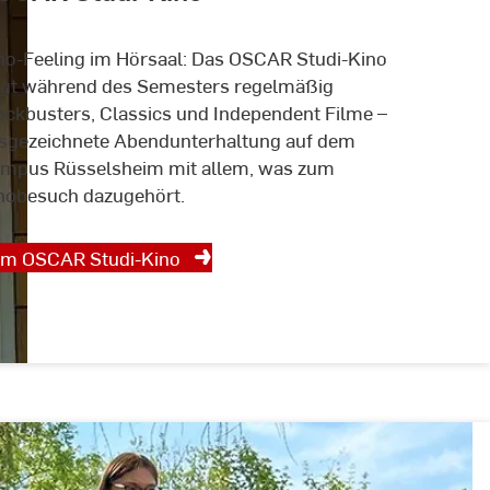
no-Feeling im Hörsaal: Das OSCAR Studi-Kino
igt während des Semesters regelmäßig
ockbusters, Classics und Independent Filme –
sgezeichnete Abendunterhaltung auf dem
mpus Rüsselsheim mit allem, was zum
nobesuch dazugehört.
m OSCAR Studi-Kino