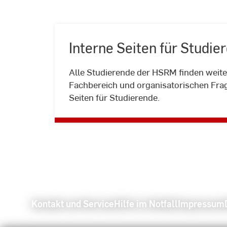
Interne Seiten für Studie
Alle Studierende der HSRM finden weit
Fachbereich und organisatorischen Fra
Seiten für Studierende.
Kontakt und Service
Hilfe im Notfall
Impressum