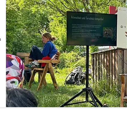
RheinMain
m