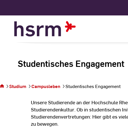
Skip
to
Content
Studentisches Engagement
Sie befinden
sich auf der
Seite
Studium
Campusleben
Studentisches Engagement
Studentisches
Engagement
Unsere Studierende an der Hochschule Rhein
Studierendenkultur. Ob in studentischen Init
Studierendenvertretungen: Hier gibt es viel
zu bewegen.