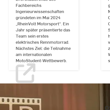
Fachbereichs
g
Ingenieurwissenschaften
gründeten im Mai 2024
C
„RheinVolt Motorsport“. Ein
C
Jahr später präsentierte das
S
Team sein erstes
elektrisches Rennmotorrad.
Nächstes Ziel: die Teilnahme
am internationalen
MotoStudent-Wettbewerb.
O