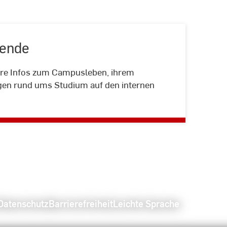
rende
ere Infos zum Campusleben, ihrem
Interne
gen rund ums Studium auf den internen
Seiten
für
Studierende
Datenschutz
Barrierefreiheit
Leichte Sprache