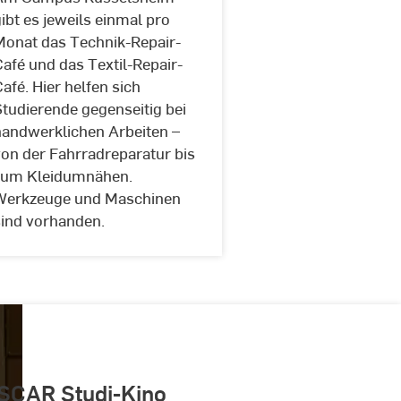
Hochschule
Café
ibt es jeweils einmal pro
RheinMain
Monat das Technik-Repair-
afé und das Textil-Repair-
afé. Hier helfen sich
tudierende gegenseitig bei
handwerklichen Arbeiten –
von der Fahrradreparatur bis
zum Kleidumnähen.
Werkzeuge und Maschinen
sind vorhanden.
SCAR Studi-Kino