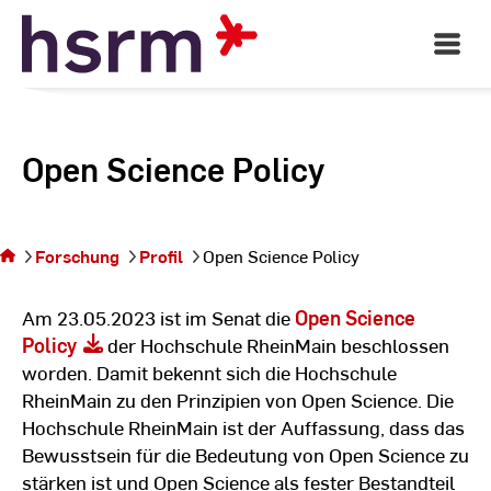
Skip
to
Open
Main
Content
Navigati
Open Science Policy
Sie
befinden
sich auf
der
Forschung
Profil
Open Science Policy
Seite
Open
Science
Am 23.05.2023 ist im Senat die
Open Science
Policy
Policy
der Hochschule RheinMain beschlossen
worden. Damit bekennt sich die Hochschule
RheinMain zu den Prinzipien von Open Science. Die
Hochschule RheinMain ist der Auffassung, dass das
Bewusstsein für die Bedeutung von Open Science zu
stärken ist und Open Science als fester Bestandteil