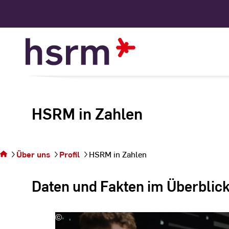
Skip
to
Content
HSRM in Zahlen
Sie
befinden
sich auf
der
Über uns
Profil
HSRM in Zahlen
Seite
HSRM in
Daten und Fakten im Überblic
Zahlen
©
Kira
Jacobi