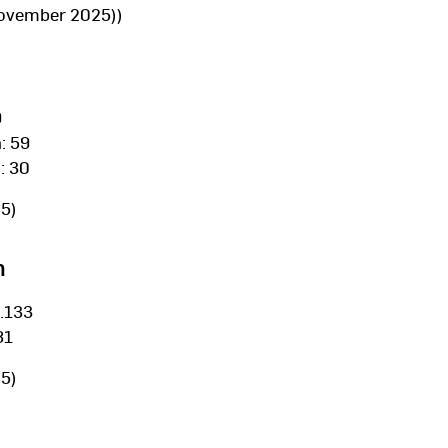
November 2025))
9
: 59
: 30
25)
n
1.133
81
25)