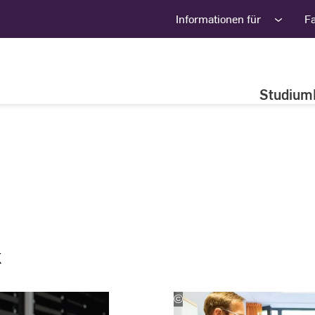
Informationen für
F
Studium
k
©
Andreas
Schlote