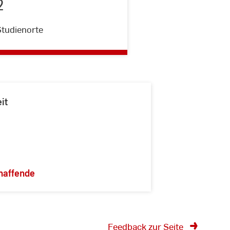
2
2
Studienorte
it
haffende
Feedback zur Seite