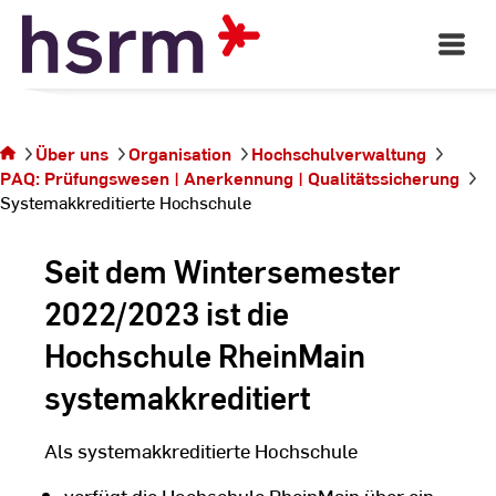
Skip
to
Open
Main
Content
Navigati
Sie befinden sich
Über uns
Organisation
Hochschulverwaltung
auf der Seite
PAQ: Prüfungswesen | Anerkennung | Qualitätssicherung
Systemakkreditierte
Systemakkreditierte Hochschule
Hochschule
Seit dem Wintersemester
2022/2023 ist die
Hochschule RheinMain
systemakkreditiert
Als systemakkreditierte Hochschule
verfügt die Hochschule RheinMain über ein