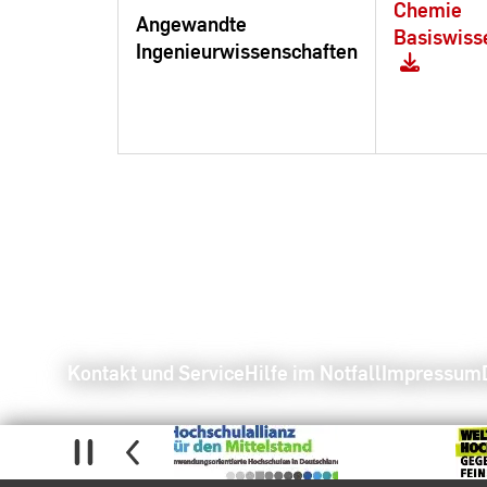
Chemie
Angewandte
Basiswiss
Ingenieurwissenschaften
Kontakt und Service
Hilfe im Notfall
Impressum