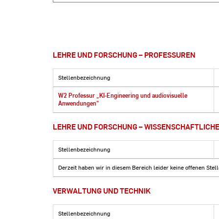
& Qualifikation
Studierendenservice und Internationales (Abt. I)
Verwaltung und Technik
Finanzen und Controlling (Abt. II)
Ausbildung
Personal / Recht (Abt. III)
LEHRE UND FORSCHUNG – PROFESSUREN
Bau- und Gebäudemanagement (Abt. IV)
Stellenbezeichnung
Studium und Lehre (Abt. V)
W2 Professur „KI-Engineering und audiovisuelle
Forschung, Transfer und wissenschaftlicher
Anwendungen“
Nachwuchs (Abt. VI)
Hochschulkommunikation (Abt. VII)
LEHRE UND FORSCHUNG – WISSENSCHAFTLICHE
Campus Service (Abt. VIII)
Stellenbezeichnung
Organisations- und Personalentwicklung (Abt. IX)
Derzeit haben wir in diesem Bereich leider keine offenen Stel
Digital Transformation Office
VERWALTUNG UND TECHNIK
Frauen- und Gleichstellungsbüro
Fachbereich Architektur und Bauingenieurwesen
Stellenbezeichnung