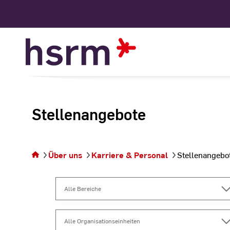
Skip
to
Content
Stellenangebote
Sie befinden
sich auf der
Über uns
Karriere & Personal
Stellenangebo
Seite
Stellenangebote
Alle Bereiche
Lehre und Forschung – Professuren
Alle Organisationseinheiten
Lehre und Forschung – Wissenschaftliche Beschäftigte