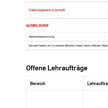
Fachbereich Design Informatik Medien
Elektroingenieur:in (m/w/d)
Fachbereich Ingenieurwissenschaften
Fachbereich Sozialwesen
AUSBILDUNG
Fachbereich Wiesbaden Business School
Stellenbezeichnung
Hochschulleitung
Derzeit haben wir in diesem Bereich leider keine offenen Stel
Hochschul- und Landesbibliothek
IT- und Medienzentrum
Offene Lehraufträge
LehrLernZentrum
Stabsstelle Arbeitssicherheit, Gesundheits- und
Umweltschutz
Bereich
Lehrauftr
Stabsstelle Prüfungswesen, Anerkennung,
Qualitätssicherung
Stabsstelle Qualitätsmanagement