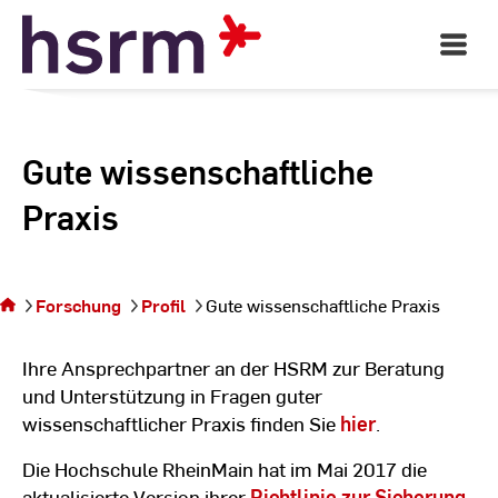
Skip
to
Open
Main
Content
Navigati
Gute wissenschaftliche
Praxis
Sie befinden sich
auf der Seite Gute
Forschung
Profil
Gute wissenschaftliche Praxis
wissenschaftliche
Praxis
Ihre Ansprechpartner an der HSRM zur Beratung
und Unterstützung in Fragen guter
wissenschaftlicher Praxis finden Sie
hier
.
Die Hochschule RheinMain hat im Mai 2017 die
aktualisierte Version ihrer
Richtlinie zur Sicherung