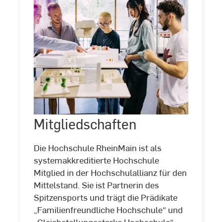
Mitgliedschaften
Mitgliedschaften
©
Studio
Steve
Die Hochschule RheinMain ist als
systemakkreditierte Hochschule
Mitglied in der Hochschulallianz für den
Mittelstand. Sie ist Partnerin des
Spitzensports und trägt die Prädikate
„Familienfreundliche Hochschule“ und
„Gleichstellungsstarke Hochschule“.