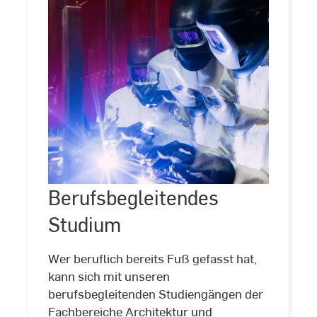
Berufsbegleitendes
Berufsbegleitendes
©
Studio
Studium
Steve
Studium
Wer beruflich bereits Fuß gefasst hat,
kann sich mit unseren
berufsbegleitenden Studiengängen der
Fachbereiche Architektur und