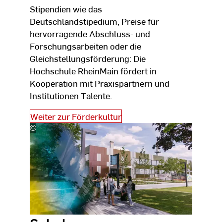
Stipendien wie das
Deutschlandstipedium, Preise für
hervorragende Abschluss- und
Forschungsarbeiten oder die
Gleichstellungsförderung: Die
Hochschule RheinMain fördert in
Kooperation mit Praxispartnern und
Institutionen Talente.
Weiter zur Förderkultur
©
Studio
Steve