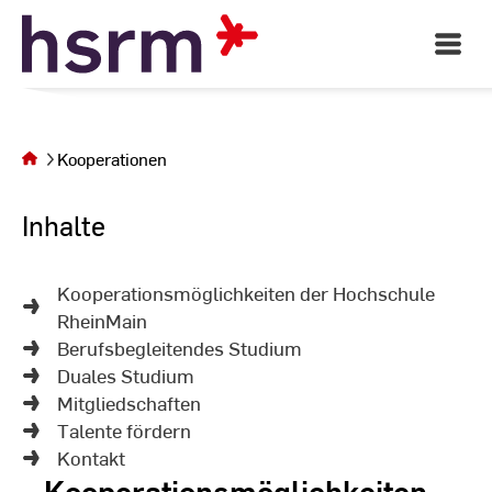
Skip
to
Open
Main
Content
Navigati
©
St
Sie befinden
St
sich auf der
Kooperationen
Seite
Kooperationen
Inhalte
Kooperationsmöglichkeiten der Hochschule
RheinMain
Berufsbegleitendes Studium
Duales Studium
Mitgliedschaften
Talente fördern
Kontakt
Kooperationsmöglichkeiten