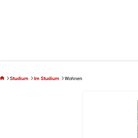
Sie
befinden
sich auf
Studium
Im Studium
Wohnen
der
Seite
Wohnen