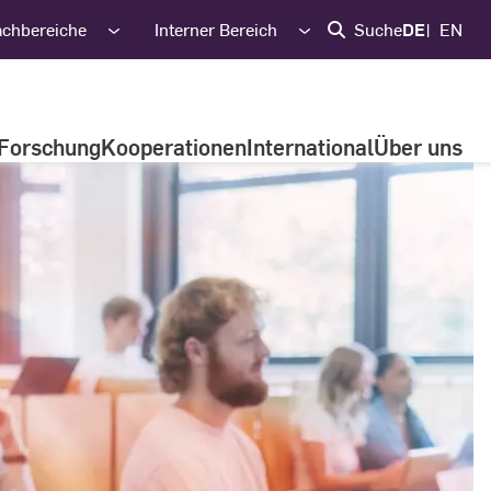
achbereiche
Interner Bereich
Suche
DE
EN
Forschung
Kooperationen
International
Über uns