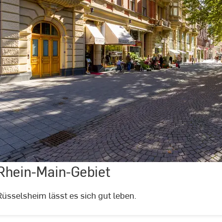
Wohnen
im
Rhein-
Main-
Gebiet
Rhein-Main-Gebiet
©
Andreas
Schlote
üsselsheim lässt es sich gut leben.