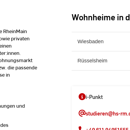
Wohnheime in d
e RheinMain
wie privaten
Wiesbaden
einen
er:innen.
Wohnungsmarkt
Rüsselsheim
zw. die passende
e in
i-Punkt
nungen und
studieren
@hs-rm.
des
+49 611 94951555