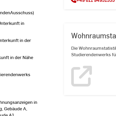
endenAusschuss)
nterkunft in
Wohnraumstat
terkunft in der
Die Wohnraumstatisti
Studierendenwerks fü
unft in der Nähe
dierendenwerks
hnungsanzeigen in
, Gebäude A,
ude A1,