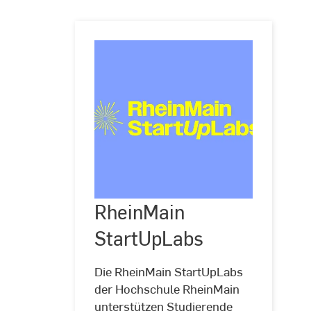
RheinMain
RheinMain
StartUpLabs
StartUpLabs
Die RheinMain StartUpLabs
der Hochschule RheinMain
unterstützen Studierende