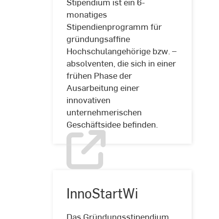
Stipendium ist ein 6-
monatiges
Stipendienprogramm für
gründungsaffine
Hessen
Hochschulangehörige bzw. –
Ideen
absolventen, die sich in einer
Stipendium
frühen Phase der
Ausarbeitung einer
innovativen
unternehmerischen
Geschäftsidee befinden.
InnoStartWi
Das Gründungsstipendium