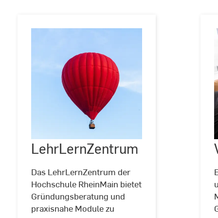
LehrLernZentrum
©
drakuliren/stock.adobe.com
LehrLernZentrum
Das LehrLernZentrum der
Hochschule RheinMain bietet
Gründungsberatung und
praxisnahe Module zu