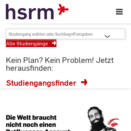
Skip
Dein Studienort für
to
Open
Angewandte Wissenschaften
Main
Content
Navigati
©
St
Studiengang
St
wählen
Alle Studiengänge
oder
Suchbegriff
Kein Plan? Kein Problem! Jetzt
eingeben
herausfinden:
Studiengangsfinder