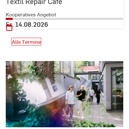
Textil Repair Café
Kooperatives Angebot
Fr. 14.08.2026
Alle Termine
©
Studio
Steve