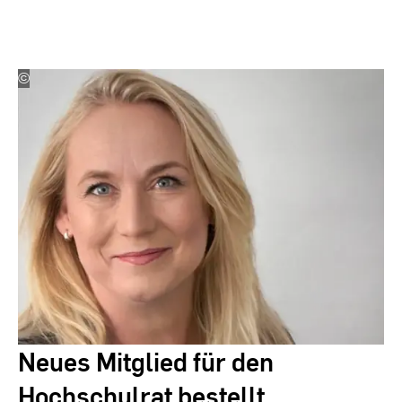
©
Beate
Zitterbart
Neues Mitglied für den
Hochschulrat bestellt