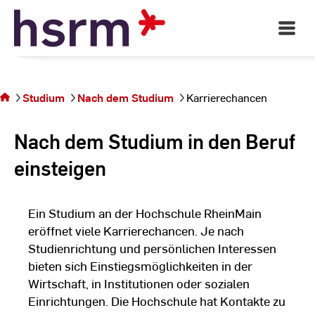
Skip
to
Open
Main
Content
Navigati
©
St
Sie befinden
St
sich auf der
Studium
Nach dem Studium
Karrierechancen
Seite
Karrierechancen
Nach dem Studium in den Beruf
einsteigen
Ein Studium an der Hochschule RheinMain
eröffnet viele Karrierechancen. Je nach
Studienrichtung und persönlichen Interessen
bieten sich Einstiegsmöglichkeiten in der
Wirtschaft, in Institutionen oder sozialen
Einrichtungen. Die Hochschule hat Kontakte zu