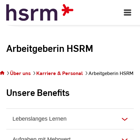
Skip
to
Open
Main
Content
Navigati
Arbeitgeberin HSRM
Sie befinden
sich auf der
Seite
Über uns
Karriere & Personal
Arbeitgeberin HSRM
Arbeitgeberin
HSRM
Unsere Benefits
Lebenslanges Lernen
Aufgaben mit Mehrwert