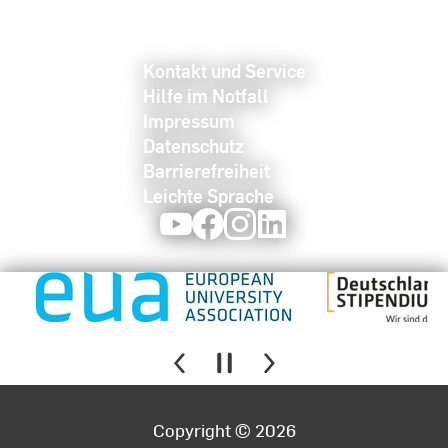
Kontakt und Service
Hilfe im Notfall
Impressum
Datenschutz
Barrierefreiheit
Leichte Sprache
Youtube
Facebook
Instagram
LinkedIn
Copyright © 2026