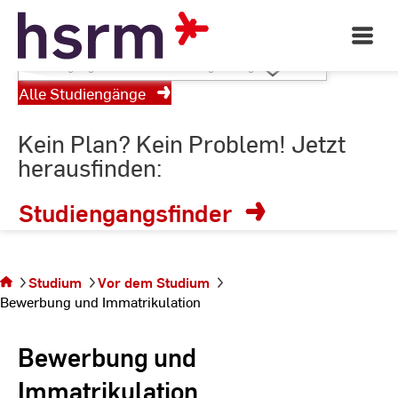
RheinMain
Skip
to
Open
Main
Content
Studiengang
Navigati
wählen
©
St
Alle Studiengänge
St
oder
Suchbegriff
Kein Plan? Kein Problem! Jetzt
eingeben
herausfinden:
Studiengangsfinder
Sie befinden
sich auf der
Studium
Vor dem Studium
Seite
Bewerbung und Immatrikulation
Bewerbung und
Immatrikulation
Bewerbung und
Immatrikulation