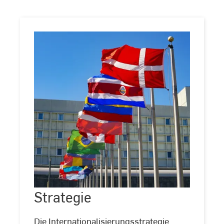
Strategie
Strategie
©
Joshua
Woroniecki
/
Die Internationalisierungsstrategie