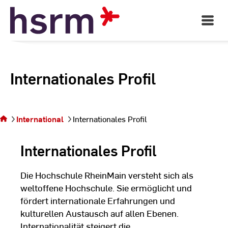
Skip
to
Open
Main
Content
Navigati
Internationales Profil
Sie befinden
sich auf der
Seite
International
Internationales Profil
Internationales
Profil
Internationales Profil
Die Hochschule RheinMain versteht sich als
weltoffene Hochschule. Sie ermöglicht und
fördert internationale Erfahrungen und
kulturellen Austausch auf allen Ebenen.
Internationalität steigert die