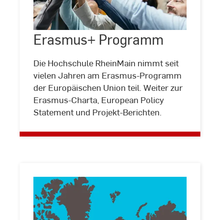
Erasmus+
Programm
Erasmus+ Programm
©
Oliver
Reetz
|
Die Hochschule RheinMain nimmt seit
DAAD
vielen Jahren am Erasmus-Programm
der Europäischen Union teil. Weiter zur
Erasmus-Charta, European Policy
Statement und Projekt-Berichten.