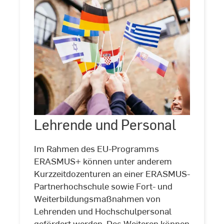
Lehrende und Personal
©
Oliver
Lehrende
Reetz
und
|
Im Rahmen des EU-Programms
Personal
DAAD
ERASMUS+ können unter anderem
Kurzzeitdozenturen an einer ERASMUS-
Partnerhochschule sowie Fort- und
Weiterbildungsmaßnahmen von
Lehrenden und Hochschulpersonal
gefördert werden. Des Weiteren können