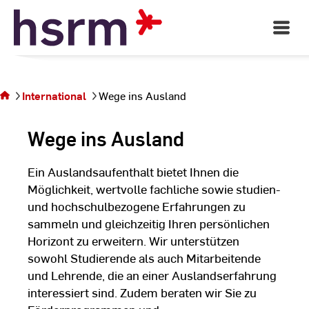
Skip
to
Open
Main
Sie
Content
Navigati
befinden
©
St
sich auf
St
der
International
Wege ins Ausland
Seite
Wege
Wege ins Ausland
ins
Ausland
Ein Auslandsaufenthalt bietet Ihnen die
Möglichkeit, wertvolle fachliche sowie studien-
und hochschulbezogene Erfahrungen zu
sammeln und gleichzeitig Ihren persönlichen
Horizont zu erweitern. Wir unterstützen
sowohl Studierende als auch Mitarbeitende
und Lehrende, die an einer Auslandserfahrung
interessiert sind. Zudem beraten wir Sie zu