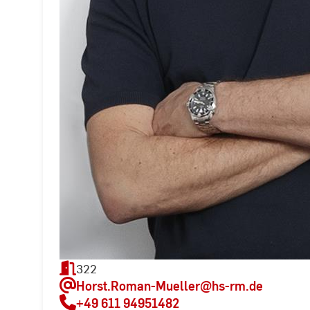
322
Horst.Roman-Mueller
@hs-rm.de
+49 611 94951482