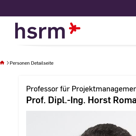
Skip
to
Content
Sie
befinden
sich auf
Personen Detailseite
der Seite
Personen
Detailseite
Professor für Projektmanagemen
Prof. Dipl.-Ing. Horst Rom