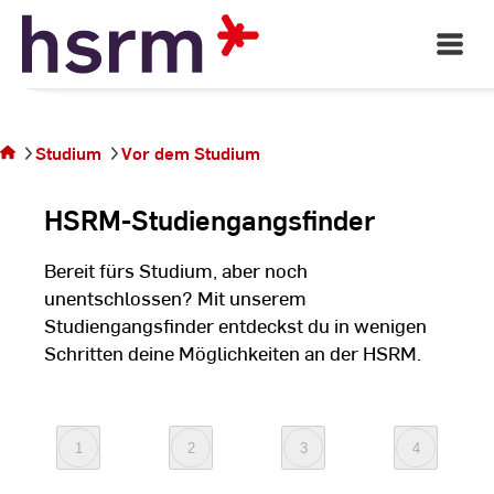
Skip
to
Open
Main
Content
Navigati
Sie
befinden
sich auf
Studium
Vor dem Studium
der
Seite
HSRM-Studiengangsfinder
Bereit fürs Studium, aber noch
unentschlossen? Mit unserem
Studiengangsfinder entdeckst du in wenigen
Schritten deine Möglichkeiten an der HSRM.
1
2
3
4