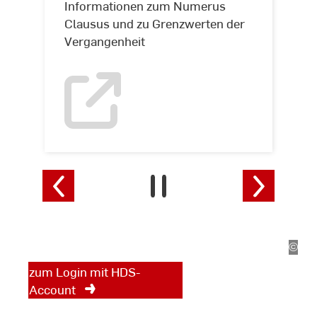
Informationen zum Numerus
Clausus und zu Grenzwerten der
Vergangenheit
Informationen
für
Studierende und
Erstsemester
Studienrelevante Inhalte
und Dokumente stehen auf
den internen Seiten bereit.
©
Kira
Jaco
zum Login mit HDS-
Account