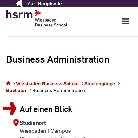
Zur
Hauptseite
Skip
to
Content
Open
Main
Navigati
Business Administration
Sie befinden
sich auf der
Wiesbaden Business School
Studiengänge
Seite Business
Bachelor
Business Administration
Administration
Auf einen Blick
Studienort
Wiesbaden | Campus