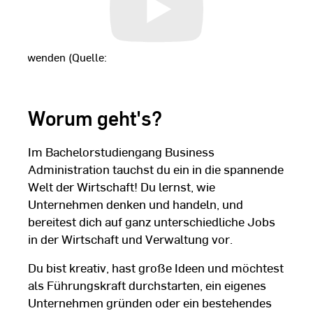
t
zu verwenden (Quelle:
ookie.com
), klicken Sie bitte
Wir möchten Sie darauf
durch die Annahme dieser
Worum geht's?
Dritte übertragen oder
rt werden könnten. Weitere
den Sie in unserer
Im Bachelorstudiengang Business
ärung
.
Administration tauchst du ein in die spannende
Welt der Wirtschaft! Du lernst, wie
Unternehmen denken und handeln, und
bereitest dich auf ganz unterschiedliche Jobs
in der Wirtschaft und Verwaltung vor.
Du bist kreativ, hast große Ideen und möchtest
als Führungskraft durchstarten, ein eigenes
Unternehmen gründen oder ein bestehendes