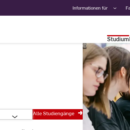
Informationen für
F
Studium
©
Studio
Steve
Alle Studiengänge