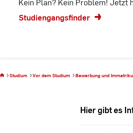
Kein Plan? Kein Problem! Jetzt 
Suchbegriff
eingeben
Studiengangsfinder
Sie befinden
sich auf der
Seite Vergabe
Studium
Vor dem Studium
Bewerbung und Immatriku
von
Studienplätzen
Hier gibt es 