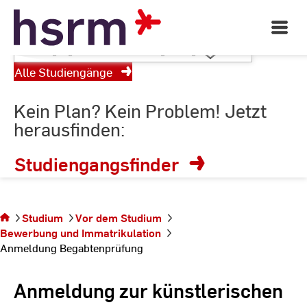
RheinMain
Skip
to
Open
Main
Content
Studiengang
Navigati
wählen
©
St
Alle Studiengänge
St
oder
Suchbegriff
Kein Plan? Kein Problem! Jetzt
eingeben
herausfinden:
Studiengangsfinder
Sie befinden sich
Studium
Vor dem Studium
auf der Seite
Bewerbung und Immatrikulation
Anmeldung
Anmeldung Begabtenprüfung
Begabtenprüfung
Anmeldung zur künstlerischen