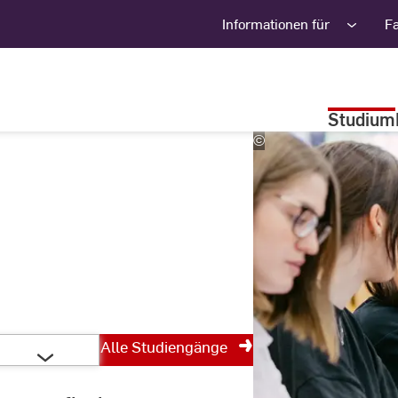
Informationen für
F
Studium
©
Studio
Steve
Alle Studiengänge