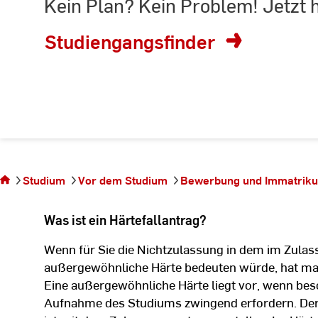
Kein Plan? Kein Problem! Jetzt 
Suchbegriff
eingeben
Studiengangsfinder
Sie befinden sich
auf der Seite
Regelungen zu
Studium
Vor dem Studium
Bewerbung und Immatriku
Härtefall und
Nachteilsausgleich
Was ist ein Härtefallantrag?
Wenn für Sie die Nichtzulassung in dem im Zula
außergewöhnliche Härte bedeuten würde, hat man d
Eine außergewöhnliche Härte liegt vor, wenn beso
Aufnahme des Studiums zwingend erfordern. Der A