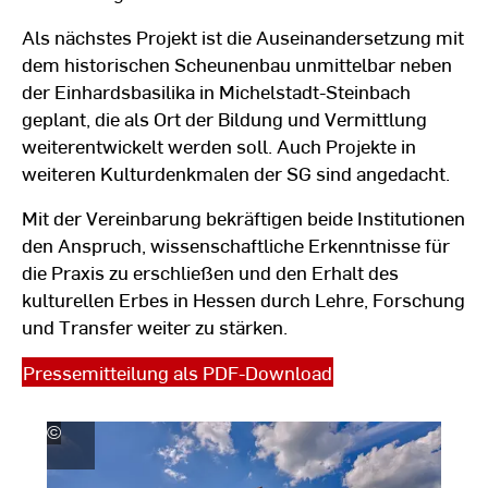
Als nächstes Projekt ist die Auseinandersetzung mit
dem historischen Scheunenbau unmittelbar neben
der Einhardsbasilika in Michelstadt-Steinbach
geplant, die als Ort der Bildung und Vermittlung
weiterentwickelt werden soll. Auch Projekte in
weiteren Kulturdenkmalen der SG sind angedacht.
Mit der Vereinbarung bekräftigen beide Institutionen
den Anspruch, wissenschaftliche Erkenntnisse für
die Praxis zu erschließen und den Erhalt des
kulturellen Erbes in Hessen durch Lehre, Forschung
und Transfer weiter zu stärken.
Pressemitteilung als PDF-Download
©
Michael
S
Leukel
B