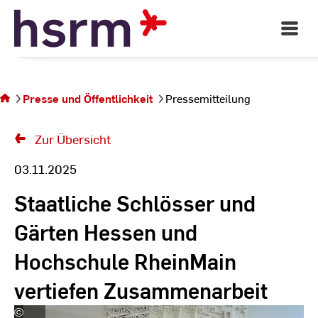
Skip
to
Open
Main
Content
Navigati
Sie befinden sich
auf der Seite
Presse und Öffentlichkeit
Pressemitteilung
Pressemitteilung
Zur Übersicht
03.11.2025
Staatliche Schlösser und
Gärten Hessen und
Hochschule RheinMain
vertiefen Zusammenarbeit
©
Hochschulkommunikation