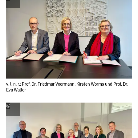
|
Hochschule
RheinMain
v. l. n. r.: Prof. Dr. Friedmar Voormann, Kirsten Worms und Prof. Dr.
Eva Waller
©
Hochschulkommunikation
|
Hochschule
RheinMain