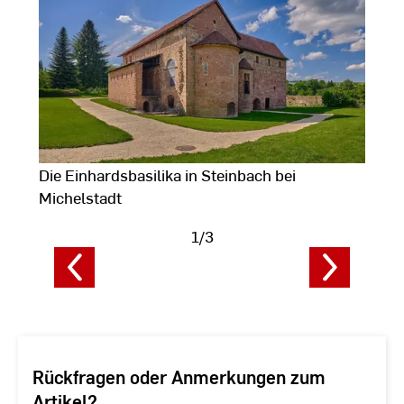
D
Die Einhardsbasilika in Steinbach bei
a
Michelstadt
1/3
F
Fotodaten
a
anzeigen
Rückfragen oder Anmerkungen zum
Artikel?