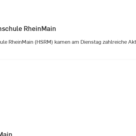
hschule RheinMain
le RheinMain (HSRM) kamen am Dienstag zahlreiche Akteu
Main