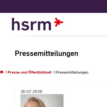
Skip
to
Content
Pressemitteilungen
Sie befinden sich
auf der Seite
Presse und Öffentlichkeit
Pressemitteilungen
Pressemitteilungen
30.07.2026