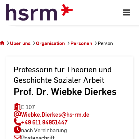
Skip
to
Open
Main
Content
Navigati
Sie
befinden
sich auf
Über uns
Organisation
Personen
Person
der
Seite
Person
Professorin für Theorien und
Geschichte Sozialer Arbeit
Prof. Dr. Wiebke Dierkes
E 107
Wiebke.Dierkes
@hs-rm.de
+49 611 94951447
nach Vereinbarung.
Postanschrift