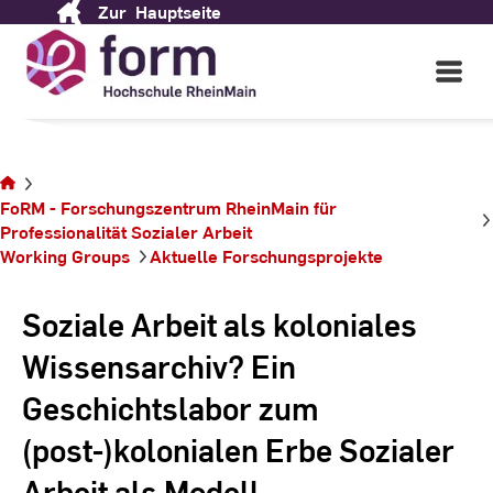
Zur
Hauptseite
Skip
to
Content
Open
Main
Navigati
Sie
befinden
FoRM - Forschungszentrum RheinMain für
sich auf
Professionalität ­Sozialer ­Arbeit
der
Working Groups
Aktuelle Forschungsprojekte
Seite
Soziale Arbeit als koloniales
Wissensarchiv? Ein
Geschichtslabor zum
(post-)kolonialen Erbe Sozialer
Arbeit als Modell