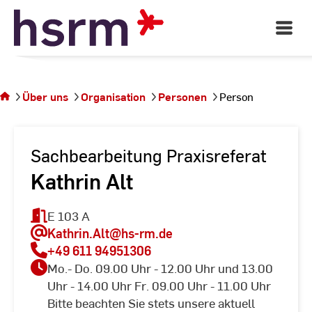
Skip
to
Open
Main
Content
Navigati
Sie
befinden
sich auf
Über uns
Organisation
Personen
Person
der
Seite
Person
Sachbearbeitung Praxisreferat
Kathrin Alt
E 103 A
Kathrin.Alt
@hs-rm.de
+49 611 94951306
Mo.- Do. 09.00 Uhr - 12.00 Uhr und 13.00
Uhr - 14.00 Uhr Fr. 09.00 Uhr - 11.00 Uhr
Bitte beachten Sie stets unsere aktuell