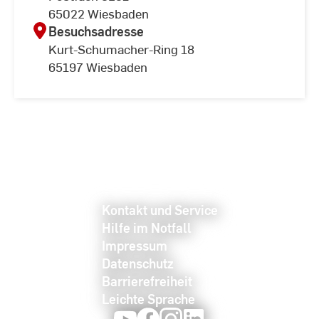
65022 Wiesbaden
Besuchsadresse
Kurt-Schumacher-Ring 18
65197 Wiesbaden
Kontakt und Service
Hilfe im Notfall
Impressum
Datenschutz
Barrierefreiheit
Leichte Sprache
Youtube
Facebook
Instagram
LinkedIn