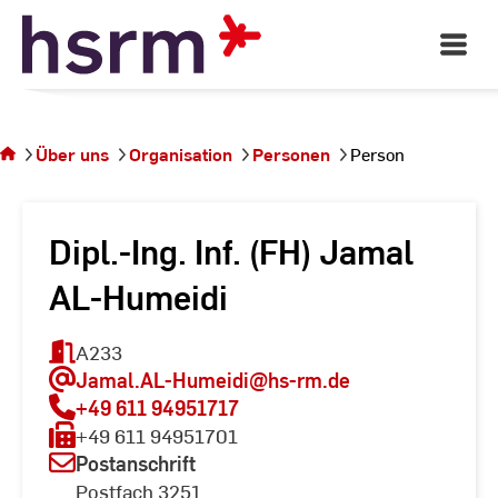
Skip
to
Open
Main
Content
Navigati
Sie
befinden
sich auf
Über uns
Organisation
Personen
Person
der
Seite
Person
Dipl.-Ing. Inf. (FH) Jamal
AL-Humeidi
A233
Jamal.AL-Humeidi
@hs-rm.de
+49 611 94951717
+49 611 94951701
Postanschrift
Postfach 3251