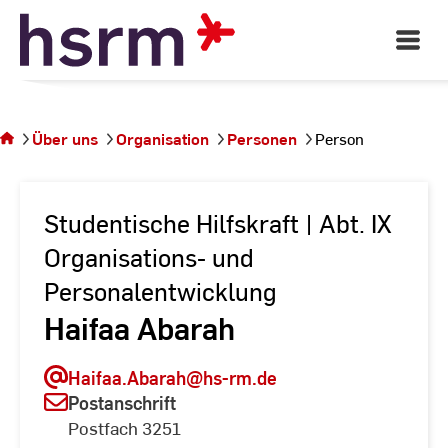
Skip
to
Open
Main
Content
Navigati
Sie
befinden
sich auf
Über uns
Organisation
Personen
Person
der
Seite
Person
Studentische Hilfskraft | Abt. IX
Organisations- und
Personalentwicklung
Haifaa Abarah
Haifaa.Abarah
@hs-rm.de
Postanschrift
Postfach 3251