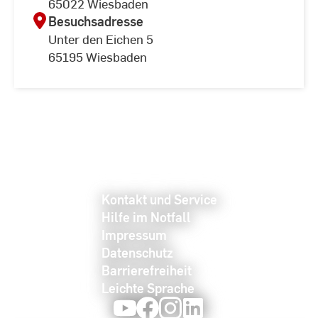
65022 Wiesbaden
Besuchsadresse
Unter den Eichen 5
65195 Wiesbaden
Kontakt und Service
Hilfe im Notfall
Impressum
Datenschutz
Barrierefreiheit
Leichte Sprache
Youtube
Facebook
Instagram
LinkedIn