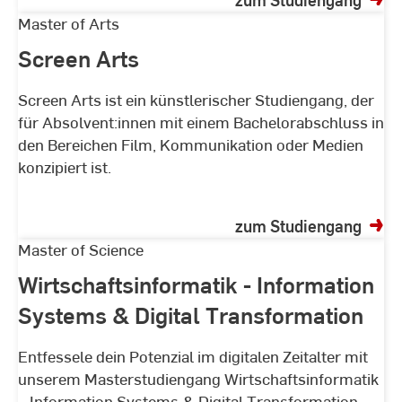
Screen
Master of Arts
Arts
Screen Arts
Screen Arts ist ein künstlerischer Studiengang, der
für Absolvent:innen mit einem Bachelorabschluss in
den Bereichen Film, Kommunikation oder Medien
konzipiert ist.
zum Studiengang
Wirtschaftsinformatik
Master of Science
-
Wirtschaftsinformatik - Information
Information
Systems & Digital Transformation
Systems
&
Entfessele dein Potenzial im digitalen Zeitalter mit
Digital
unserem Masterstudiengang Wirtschaftsinformatik
Transformation
– Information Systems & Digital Transformation.