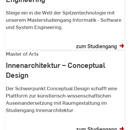
der
System
Studiengänge
Steige ein in die Welt der Spitzentechnologie mit
Engineering
unserem Masterstudiengang Informatik - Software
und System Engineering.
zum Studiengang
Innenarchitektur
Master of Arts
–
Innenarchitektur – Conceptual
Conceptual
Design
Design
Der Schwerpunkt Conceptual Design schafft eine
Plattform zur künstlerisch-wissenschaftlichen
Auseinandersetzung mit Raumgestaltung im
Studiengang Innenarchitektur.
zum Studiengang