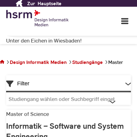
Zur
Hauptseite
Skip
MEDIEN
to
Content
Open
Main
Navigati
Herzlich Willkommen auf dem Campus
©
St
Unter den Eichen in Wiesbaden!
Sie
St
befinden
sich auf
Design Informatik Medien
Studiengänge
Master
der
Seite
Master
Filter
Studiengang
wählen
oder
Informatik
Master of Science
Suchbegriff
–
Informatik – Software und System
Liste
eingeben
Software
Engineering
und