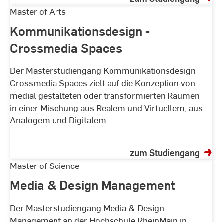
Kommunikationsdesign
Master of Arts
-
Kommunikationsdesign -
Crossmedia
Crossmedia Spaces
Spaces
Der Masterstudiengang Kommunikationsdesign –
Crossmedia Spaces zielt auf die Konzeption von
medial gestalteten oder transformierten Räumen –
in einer Mischung aus Realem und Virtuellem, aus
Analogem und Digitalem.
zum Studiengang
Media
Master of Science
&
Media & Design Management
Design
Management
Der Masterstudiengang Media & Design
Management an der Hochschule RheinMain in