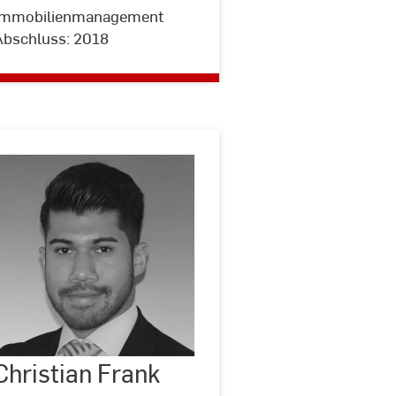
Immobilienmanagement
Abschluss: 2018
Christian
Frank
Christian Frank
©
hristian
Frank