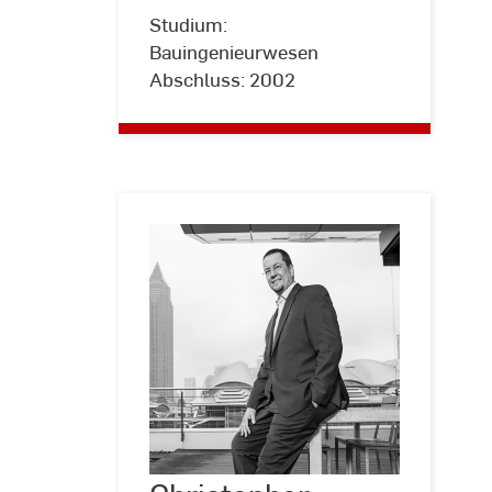
Studium:
Bauingenieurwesen
Abschluss: 2002
Christopher
Sicurella
©
Karsten