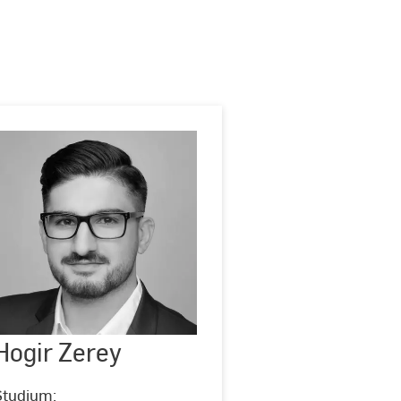
Hogir
Zerey
Hogir Zerey
Studium: