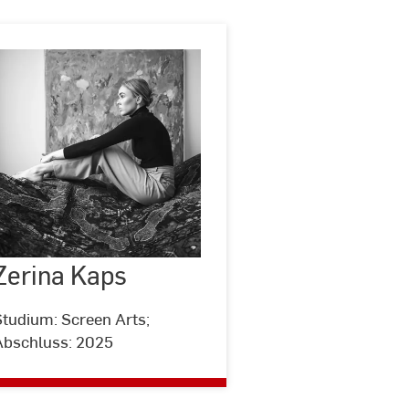
Zerina
Kaps
Zerina Kaps
©
Helge
Horn
Studium: Screen Arts;
Abschluss: 2025