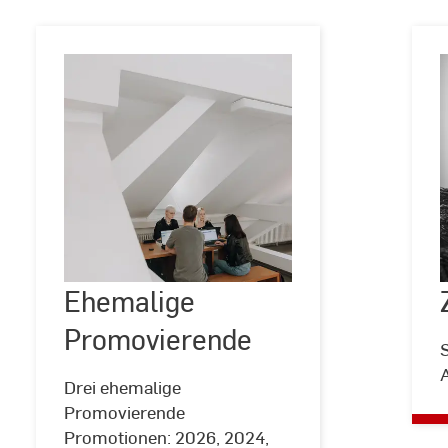
Ehemalige
Ehemalige
©
Kira
Promovierende
Jacobi
Promovierende
Drei ehemalige
Promovierende
Promotionen: 2026, 2024,