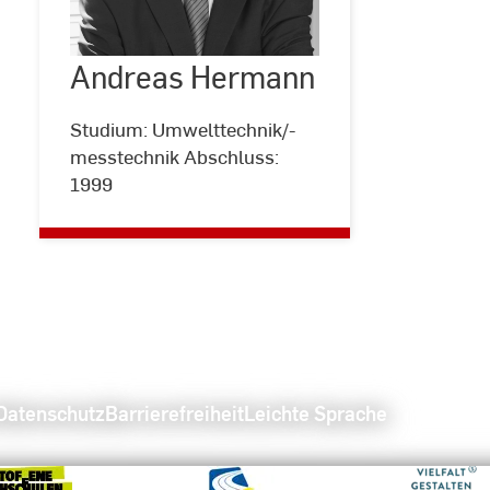
Andreas
Hermann
Andreas Hermann
©
privat
Studium: Umwelttechnik/-
messtechnik Abschluss:
1999
Datenschutz
Barrierefreiheit
Leichte Sprache