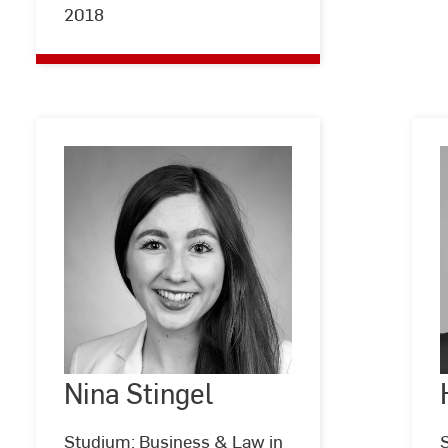
2018
Nina
Stingel
Nina Stingel
©
privat
Studium: Business & Law in