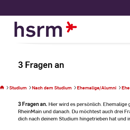
Skip
to
Content
3 Fragen an
Sie
befinden
sich auf
der
Studium
Nach dem Studium
Ehemalige/Alumni
Ehe
Seite 3
Fragen
3 Fragen an.
Hier wird es persönlich. Ehemalige 
an
RheinMain und danach. Du möchtest auch drei F
dich nach deinem Studium hingetrieben hat und in