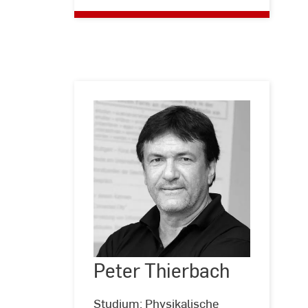
Peter
Thierbach
Peter Thierbach
©
privat
Studium: Physikalische