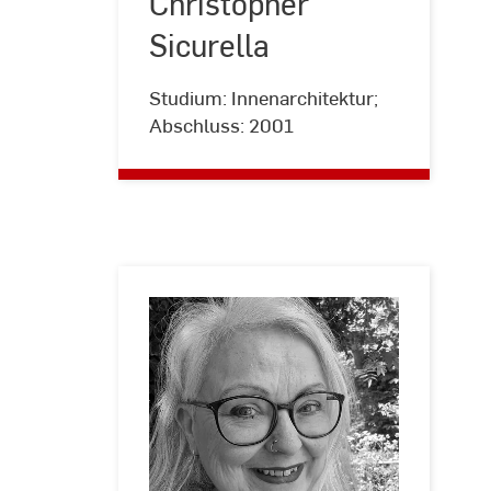
Christopher
Thormaehlen
Sicurella
Studium: Innenarchitektur;
Abschluss: 2001