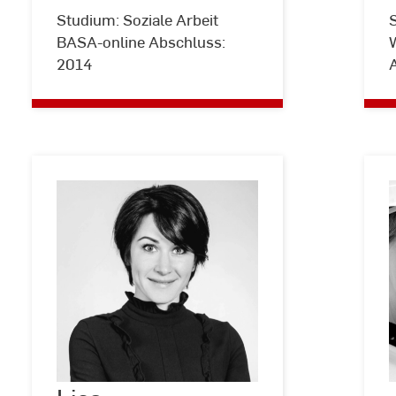
Studium: Soziale Arbeit
BASA-online Abschluss:
2014
Lisa
Stanishevskaja
©
Privat
P