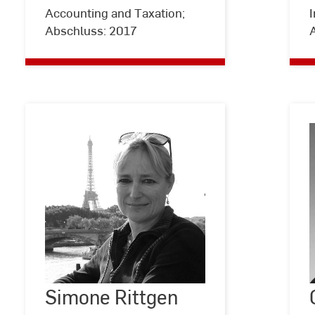
Accounting and Taxation;
Abschluss: 2017
Simone
Rittgen
Simone Rittgen
©
privat
C