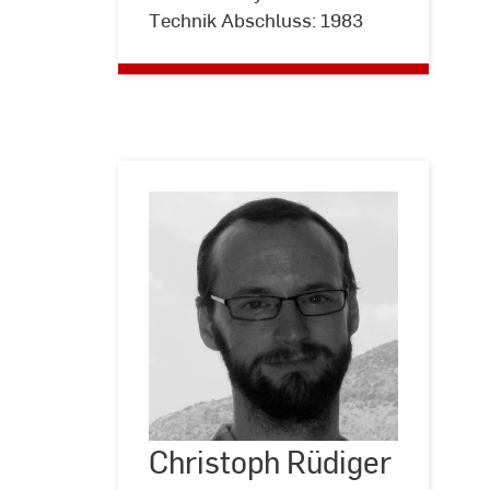
Technik Abschluss: 1983
Christoph
Rüdiger
Christoph Rüdiger
©
Privat