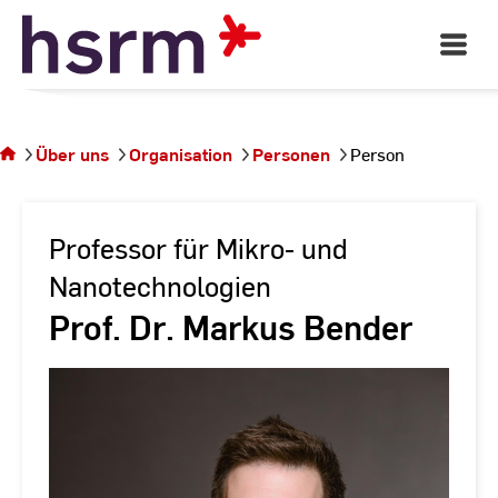
Skip
to
Open
Main
Content
Navigati
Sie
befinden
sich auf
Über uns
Organisation
Personen
Person
der
Seite
Person
Professor für Mikro- und
Nanotechnologien
Prof. Dr. Markus Bender