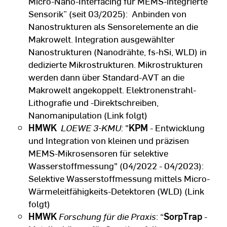
Micro-Nano-Interfacing für MEMS-integrierte
Messung an Plasmen
Sensorik” (seit 03/2025): Anbinden von
Nanostrukturen als Sensorelemente an die
Makrowelt. Integration ausgewählter
Mechanische Bauelemente (Bachelor
Nanostrukturen (Nanodrähte, fs-hSi, WLD) in
interdisziplinäre Ingenieurwissenschaften und
dedizierte Mikrostrukturen. Mikrostrukturen
Bachelor Angewandte Physik)
werden dann über Standard-AVT an die
Auswahl von Bauelementen im
Makrowelt angekoppelt. Elektronenstrahl-
Konstruktionsprozess
Lithografie und -Direktschreiben,
Entwurf von nicht-Standard Bauteilen
Nanomanipulation (Link folgt)
Festigkeitsberechnung (Zug, Druck, Biegung,
HMWK
LOEWE 3-KMU:
"
KPM
- Entwicklung
Knickung)
und Integration von kleinen und präzisen
MEMS-Mikrosensoren für selektive
Physik der Oberfläche und dünne Schichten
Wasserstoffmessung" (04/2022 - 04/2023):
(Master Angewandte Physik)
Selektive Wasserstoffmessung mittels Micro-
Wärmeleitfähigkeits-Detektoren (WLD) (Link
Anwendungen dünner Schichten
folgt)
Oberflächen-Rekonstruktion,
HMWK
Forschung für die Praxis
: “
SorpTrap
-
Oberflächenspannung, Eötvös-Regel