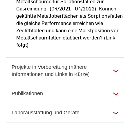
Metallschäume für Sorptionsfallen zur
Herstellung dünner Schichten
Gasreinigung” (04/2021 - 04/2022): Können
Analytik an dünnen Schichten
gekühlte Metalloberflächen als Sorptionsfallen
Aktuelle Themen (Nanotechnologie, 2D-
die gleiche Performance erreichen wie
Systeme)
Zeolithfallen und kann eine Marktposition von
Physik elektrischer und optischer Materialien
Metallschaumfallen etabliert werden? (Link
(Master Angewandte Physik)
folgt)
Theoretische Betrachtung der elektrischen
Leitfähigkeit bei Metallen
Projekte in Vorbereitung (nähere
Entstehung von Bandstrukturen und
Informationen und Links in Kürze)
Bandlücken
Dynamik der Landungsträger in Bändern
Der p-n-Übergang
Publikationen
Bauteile der Halbleiterelektronik (Transitoren,
FETs, Leuchtdioden, Fotodioden und PV-
Zellen)
Laborausstattung und Geräte