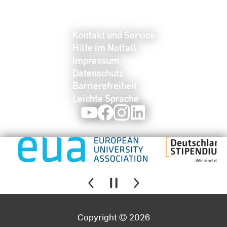
Kontakt und Service
Hilfe im Notfall
Impressum
Datenschutz
Barrierefreiheit
Leichte Sprache
Youtube
Facebook
Instagram
LinkedIn
Copyright © 2026