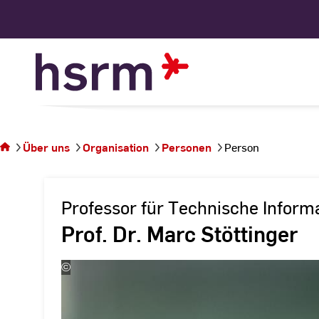
Skip
to
Content
Sie
befinden
sich auf
Über uns
Organisation
Personen
Person
der
Seite
Person
Professor für Technische Informa
Prof. Dr. Marc Stöttinger
©
Andreas
Schlote