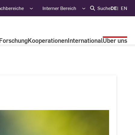
achbereiche
Interner Bereich
Suche
DE
EN
Forschung
Kooperationen
International
Über uns