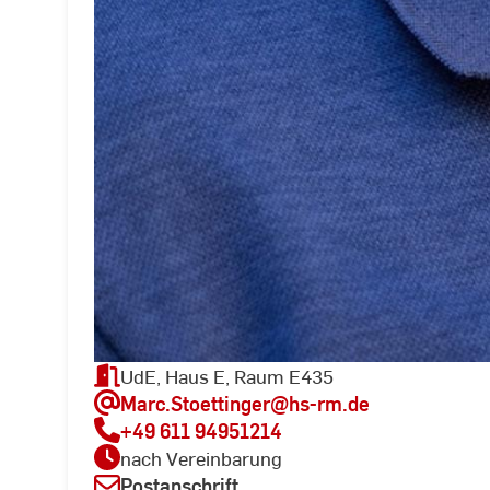
UdE, Haus E, Raum E435
Marc.Stoettinger
@hs-rm.de
+49 611 94951214
nach Vereinbarung
Postanschrift