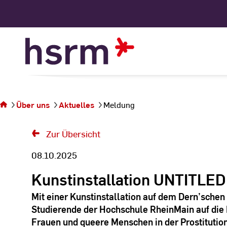
Skip
to
Content
Sie
befinden
sich auf
Über uns
Aktuelles
Meldung
der Seite
Meldung
Zur Übersicht
08.10.2025
Kunstinstallation UNTITLED 
Mit einer Kunstinstallation auf dem Dern’sche
Studierende der Hochschule RheinMain auf die 
Frauen und queere Menschen in der Prostituti