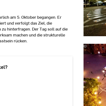
ährlich am 5. Oktober begangen. Er
rt und verfolgt das Ziel, die
 zu hinterfragen. Der Tag soll auf die
erksam machen und die strukturelle
stsein rücken.
©
Stefan
Pohl
kel?