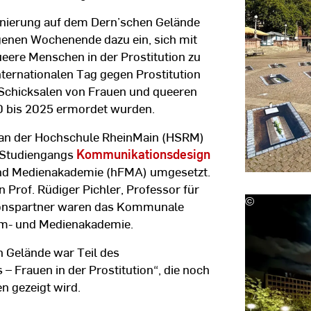
RheinMain
enierung auf dem Dern’schen Gelände
enen Wochenende dazu ein, sich mit
eere Menschen in der Prostitution zu
ternationalen Tag gegen Prostitution
 Schicksalen von Frauen und queeren
0 bis 2025 ermordet wurden.
 an der Hochschule RheinMain (HSRM)
s Studiengangs
Kommunikationsdesign
und Medienakademie (hFMA) umgesetzt.
 Prof. Rüdiger Pichler, Professor für
©
Rüdiger
onspartner waren das Kommunale
Pichler
lm- und Medienakademie.
|
Hochschule
 Gelände war Teil des
RheinMain
Frauen in der Prostitution“, die noch
n gezeigt wird.