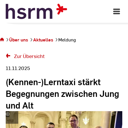
Skip
to
Open
Main
Content
Navigati
Sie
befinden
sich auf
Über uns
Aktuelles
Meldung
der Seite
Meldung
Zur Übersicht
11.11.2025
(Kennen-)Lerntaxi stärkt
Begegnungen zwischen Jung
und Alt
©
Christine
Gabler