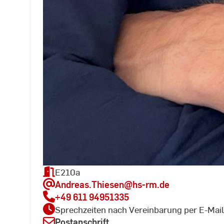
E210a
Andreas.Thiesen
@hs-rm.de
+49 611 94951335
Sprechzeiten nach Vereinbarung per E-Mail
Postanschrift