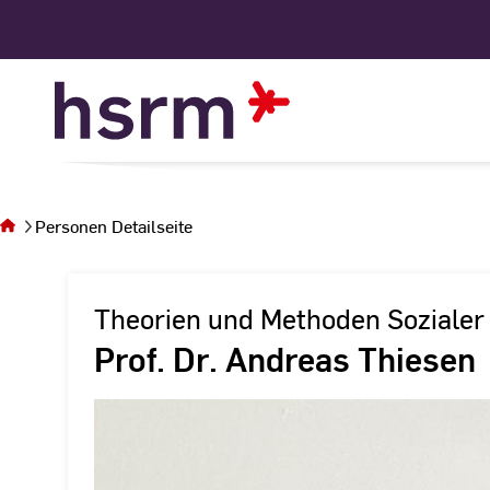
Skip
to
Content
Sie
befinden
sich auf
Personen Detailseite
der Seite
Personen
Detailseite
Theorien und Methoden Sozialer 
Prof. Dr. Andreas Thiesen