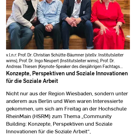
v.l.n.r: Prof. Dr. Christian Schütte-Bäumner (stellv. Institutsleiter
wims), Prof. Dr. Ingo Neupert (Institutsleiter wims), Prof. Dr.
Andreas Thiesen (Keynote-Speaker des diesjährigen Fachtags
„Community Building“ am Fachbereich Sozialwesen), Prof. Dr.
Konzepte, Perspektiven und Soziale Innovationen
Kathrin Witek (Dekanin, Fachbereich Sozialwesen).
für die Soziale Arbeit
Nicht nur aus der Region Wiesbaden, sondern unter
anderem aus Berlin und Wien waren Interessierte
gekommen, um sich am Freitag an der Hochschule
RheinMain (HSRM) zum Thema „Community
Building: Konzepte, Perspektiven und Soziale
Innovationen für die Soziale Arbeit“,