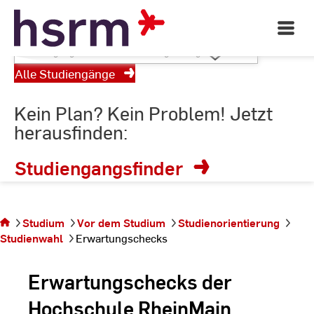
RheinMain
Skip
to
Open
Main
Content
Studiengang
Navigati
wählen
©
St
Alle Studiengänge
St
oder
Suchbegriff
Kein Plan? Kein Problem! Jetzt
eingeben
herausfinden:
Studiengangsfinder
Sie befinden sich
Studium
Vor dem Studium
Studienorientierung
auf der Seite
Studienwahl
Erwartungschecks
Erwartungschecks
Erwartungschecks der
Hochschule RheinMain