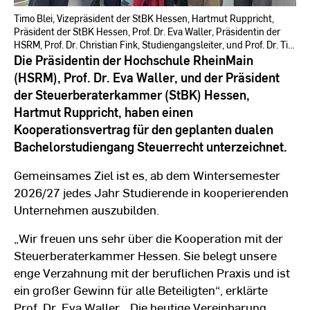
Timo Blei, Vizepräsident der StBK Hessen, Hartmut Ruppricht,
Präsident der StBK Hessen, Prof. Dr. Eva Waller, Präsidentin der
HSRM, Prof. Dr. Christian Fink, Studiengangsleiter, und Prof. Dr. Till
Dannewald, Dekan des Fachbereichs Wiesbaden Businesss School
Die Präsidentin der Hochschule RheinMain
der HSRM.
(HSRM), Prof. Dr. Eva Waller, und der Präsident
der Steuerberaterkammer (StBK) Hessen,
Hartmut Ruppricht, haben einen
Kooperationsvertrag für den geplanten dualen
Bachelorstudiengang Steuerrecht unterzeichnet.
Gemeinsames Ziel ist es, ab dem Wintersemester
2026/27 jedes Jahr Studierende in kooperierenden
Unternehmen auszubilden.
„Wir freuen uns sehr über die Kooperation mit der
Steuerberaterkammer Hessen. Sie belegt unsere
enge Verzahnung mit der beruflichen Praxis und ist
ein großer Gewinn für alle Beteiligten“, erklärte
Prof. Dr. Eva Waller. „Die heutige Vereinbarung