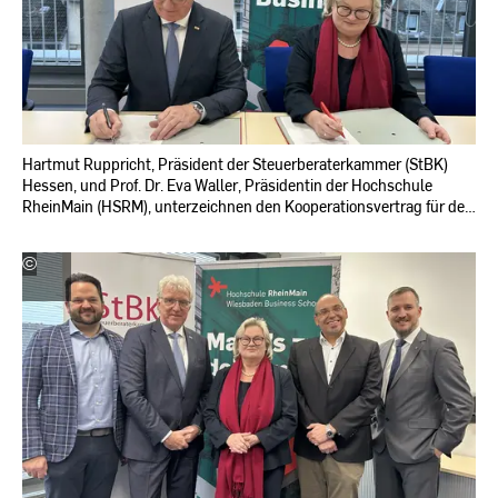
Hartmut Ruppricht, Präsident der Steuerberaterkammer (StBK)
Hessen, und Prof. Dr. Eva Waller, Präsidentin der Hochschule
RheinMain (HSRM), unterzeichnen den Kooperationsvertrag für den
geplanten dualen Bachelorstudiengang Steuerrecht.
©
Hochschule
RheinMain