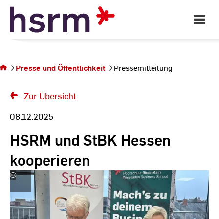
Skip
to
Open
Main
Content
Navigati
Sie befinden sich
auf der Seite
Presse und Öffentlichkeit
Pressemitteilung
Pressemitteilung
Zur Übersicht
08.12.2025
HSRM und StBK Hessen
kooperieren
©
Hochschule
RheinMain