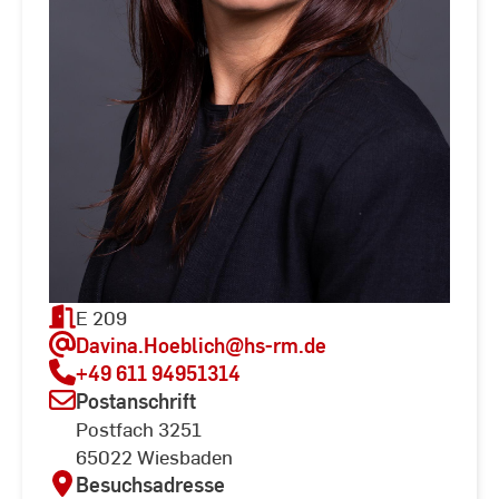
E 209
Davina.Hoeblich
@hs-rm.de
+49 611 94951314
Postanschrift
Postfach 3251
65022 Wiesbaden
Besuchsadresse