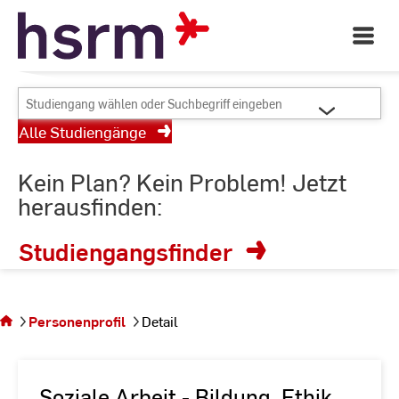
Skip
Dein Studienort für
to
Open
Angewandte Wissenschaften
Main
Content
Navigati
©
St
Studiengang
St
wählen
Alle Studiengänge
oder
Suchbegriff
Kein Plan? Kein Problem! Jetzt
eingeben
herausfinden:
Studiengangsfinder
Sie
befinden
sich auf
Personenprofil
Detail
der
Seite
Detail
Soziale Arbeit - Bildung, Ethik,