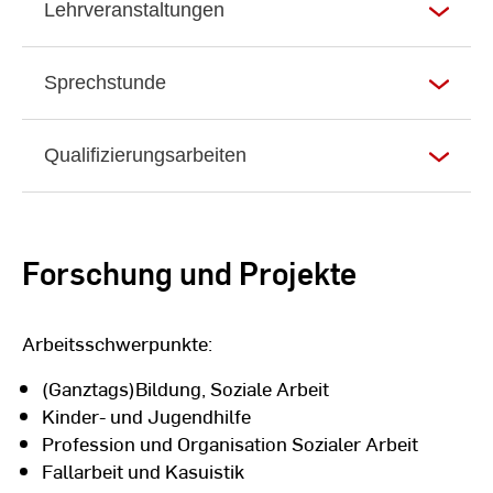
Lehrveranstaltungen
Jugendhilfeplanung, Jugendwohnen nach § 13
Abs. 3, Familienbildung, kommunalen
Bildungslandschaften, Mehrgenerationenhäuser
Sprechstunde
Seit 2011 Professorin am Fachbereich
Sozialwesen der Hochschule RheinMain
Qualifizierungsarbeiten
Forschung und Projekte
Arbeitsschwerpunkte:
(Ganztags)Bildung, Soziale Arbeit
Kinder- und Jugendhilfe
Profession und Organisation Sozialer Arbeit
Fallarbeit und Kasuistik