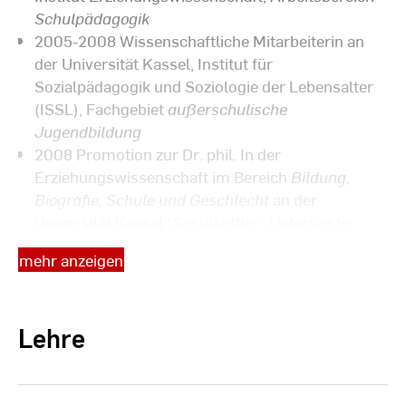
Schulpädagogik
2005-2008 Wissenschaftliche Mitarbeiterin an
der Universität Kassel, Institut für
Sozialpädagogik und Soziologie der Lebensalter
(ISSL), Fachgebiet
außerschulische
Jugendbildung
2008 Promotion zur Dr. phil. In der
Erziehungswissenschaft im Bereich
Bildung,
Biografie, Schule und Geschlecht
an der
Universität Kassel (
Schulkultur-, Unterrichts-,
Lehrkräfte- und Schüler*innenforschung
)
mehr anzeigen
2005-2011 Wissenschaftliche Mitarbeiterin im
Institut für Sozialpädagogische Forschung Mainz
e.V. (ism),
Beratung, Begleitung und Moderation
Lehre
von Prozessen der Konzeptentwicklung,
Organisationsentwicklung, Evaluation und
empirischer Analysen für und bei Trägern der
Kinder- und Jugendhilfe in den Bereichen