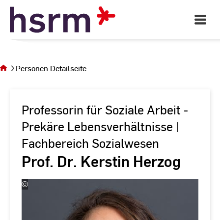
Skip
to
Open
Main
Content
Navigati
Sie
befinden
sich auf
Personen Detailseite
der Seite
Personen
Detailseite
Professorin für Soziale Arbeit -
Prekäre Lebensverhältnisse |
Fachbereich Sozialwesen
Prof. Dr. Kerstin Herzog
©
Andreas
Schlote