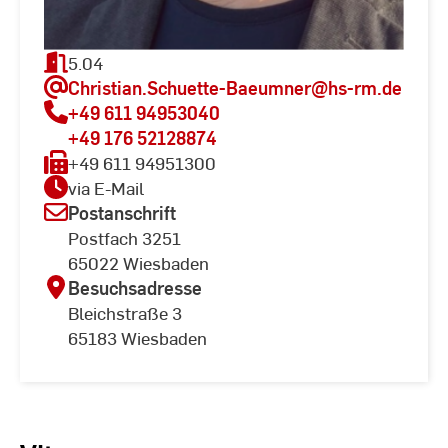
5.04
Christian.Schuette-Baeumner
@hs-rm.de
+49 611 94953040
+49 176 52128874
+49 611 94951300
via E-Mail
Postanschrift
Postfach 3251
65022 Wiesbaden
Besuchsadresse
Bleichstraße 3
65183 Wiesbaden