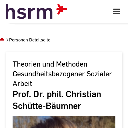
Skip
to
Open
Main
Content
Navigati
Sie
befinden
sich auf
Personen Detailseite
der Seite
Personen
Detailseite
Theorien und Methoden
Gesundheitsbezogener Sozialer
Arbeit
Prof. Dr. phil. Christian
Schütte-Bäumner