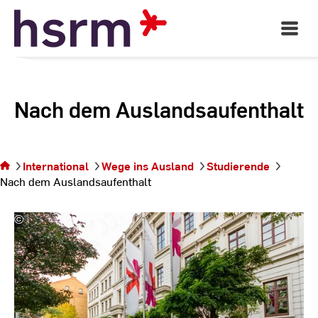
Skip
to
Open
Main
Content
Navigati
Nach dem Auslandsaufenthalt
Sie befinden sich
auf der Seite Nach
International
Wege ins Ausland
Studierende
dem
Nach dem Auslandsaufenthalt
Auslandsaufenthalt
©
Andreas
Schlote
Hochschule
RheinMain