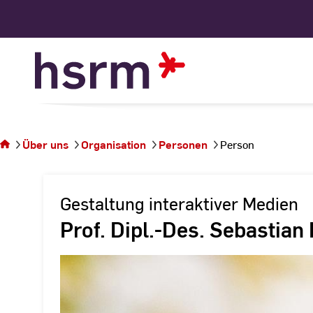
Skip
to
Content
Sie
befinden
sich auf
Über uns
Organisation
Personen
Person
der
Seite
Person
Gestaltung interaktiver Medien
Prof. Dipl.-Des. Sebastian