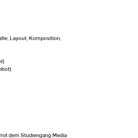
schule RheinMain
rsity of Technology (UTS), Sydney,
fie, Layout, Komposition,
t)
ule Wiesbaden (heute Hochschule
ebot)
on mit dem Studiengang Media