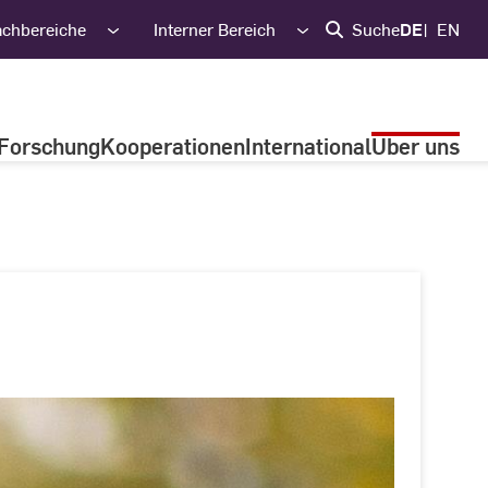
achbereiche
Interner Bereich
Suche
DE
EN
Forschung
Kooperationen
International
Über uns