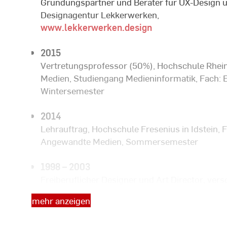
Gründungspartner und Berater für UX-Design 
Designagentur Lekkerwerken,
www.lekkerwerken.design
2015
Vertretungsprofessor (50%), Hochschule Rhein
Medien, Studiengang Medieninformatik, Fach: E
Wintersemester
2014
Lehrauftrag, Hochschule Fresenius in Idstein
Angewandte Medien, Sommersemester
1998 – 2003
Freiberuflicher Designer und Art Director, ve
u.a. Ogilvy Interactive, Publicis Frankfurt, S
mehr anzeigen
Johnson