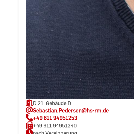
D 21, Gebäude D
Sebastian.Pedersen
@hs-rm.de
+49 611 94951253
+49 611 94951240
nach Vereinbarung