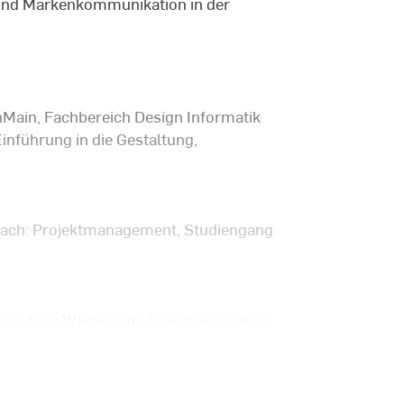
und Markenkommunikation in der
Main, Fachbereich Design Informatik
inführung in die Gestaltung,
, Fach: Projektmanagement, Studiengang
rschiedene Werbe- und Designagenturen,
cholz & Volkmer, Wunderman Cato