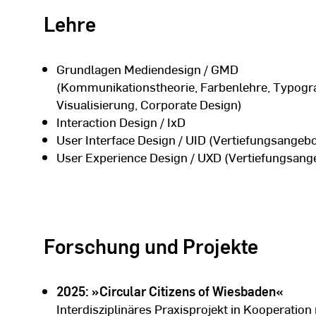
2002
Lehre
Studienabschluss Diplom-Designer (FH), Hoch
1999
Grundlagen Mediendesign / GMD
Auslandsstudium Visual Communication, Unive
(Kommunikationstheorie, Farbenlehre, Typogra
Australien
Visualisierung, Corporate Design)
Interaction Design / IxD
1996 – 2002
User Interface Design / UID (Vertiefungsangebo
Studium Kommunikationsdesign, Fachhochsch
User Experience Design / UXD (Vertiefungsang
RheinMain)
Forschung und Projekte
2025: »Circular Citizens of Wiesbaden«
Interdisziplinäres Praxisprojekt in Kooperati